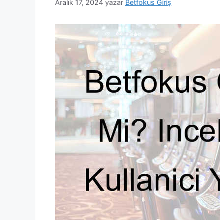
Aralık 17, 2024
yazar
Betfokus Giriş