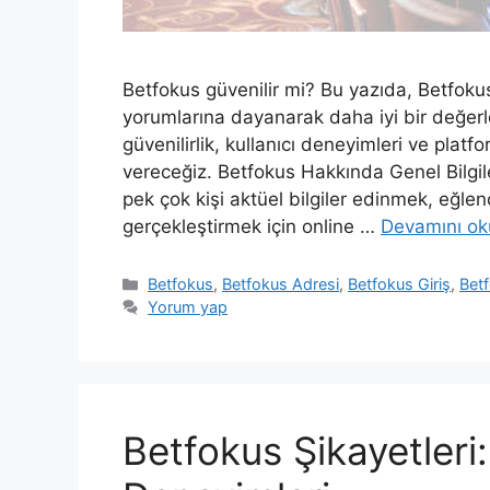
Betfokus güvenilir mi? Bu yazıda, Betfoku
yorumlarına dayanarak daha iyi bir değer
güvenilirlik, kullanıcı deneyimleri ve plat
vereceğiz. Betfokus Hakkında Genel Bilgile
pek çok kişi aktüel bilgiler edinmek, eğlenc
gerçekleştirmek için online …
Devamını ok
Kategoriler
Betfokus
,
Betfokus Adresi
,
Betfokus Giriş
,
Betf
Yorum yap
Betfokus Şikayetleri: 