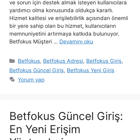
ve sorun için destek almak isteyen kullanıcılara
yardımcı olma konusunda oldukça kararlı.
Hizmet kalitesi ve erişilebilirlik açısından önemli
bir yere sahip olan bu hizmet, kullanıcıların
memnuniyetini artırmaya katkıda bulunuyor.
Betfokus Müşteri …
Devamını oku
Kategoriler
Betfokus
,
Betfokus Adresi
,
Betfokus Giriş
,
Betfokus Güncel Giriş
,
Betfokus Yeni Giriş
Yorum yap
Betfokus Güncel Giriş:
En Yeni Erişim