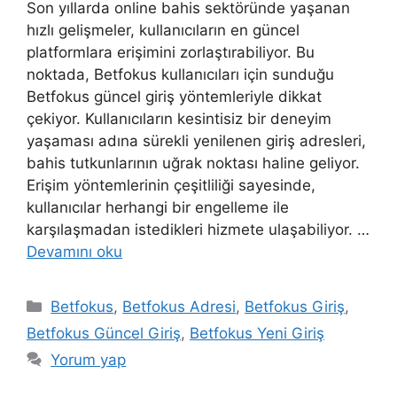
Son yıllarda online bahis sektöründe yaşanan
hızlı gelişmeler, kullanıcıların en güncel
platformlara erişimini zorlaştırabiliyor. Bu
noktada, Betfokus kullanıcıları için sunduğu
Betfokus güncel giriş yöntemleriyle dikkat
çekiyor. Kullanıcıların kesintisiz bir deneyim
yaşaması adına sürekli yenilenen giriş adresleri,
bahis tutkunlarının uğrak noktası haline geliyor.
Erişim yöntemlerinin çeşitliliği sayesinde,
kullanıcılar herhangi bir engelleme ile
karşılaşmadan istedikleri hizmete ulaşabiliyor. …
Devamını oku
Kategoriler
Betfokus
,
Betfokus Adresi
,
Betfokus Giriş
,
Betfokus Güncel Giriş
,
Betfokus Yeni Giriş
Yorum yap