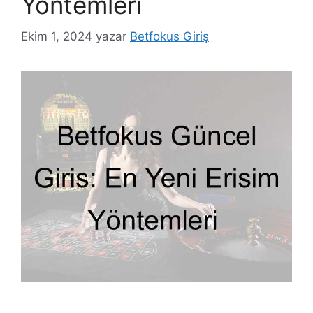
Yöntemleri
Ekim 1, 2024
yazar
Betfokus Giriş