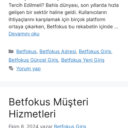
Tercih Edilmeli? Bahis dünyası, son yıllarda hızla
gelişen bir sektör haline geldi. Kullanıcıların
ihtiyaçlarını karşılamak için birçok platform
ortaya çıkarken, Betfokus bu rekabetin içinde …
Devamını oku
Kategoriler
Betfokus
,
Betfokus Adresi
,
Betfokus Giriş
,
Betfokus Güncel Giriş
,
Betfokus Yeni Giriş
Yorum yap
Betfokus Müşteri
Hizmetleri
Ekim 8, 2024
yazar
Betfokus Giriş